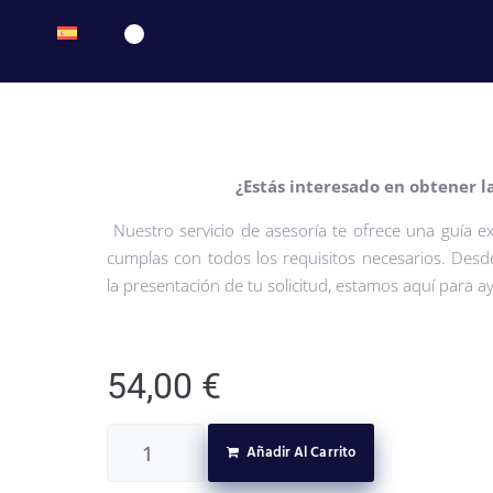
¿Estás interesado en obtener l
Nuestro servicio de asesoría te ofrece una guía e
cumplas con todos los requisitos necesarios. Desd
la presentación de tu solicitud, estamos aquí para 
54,00
€
Añadir Al Carrito