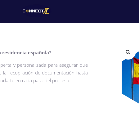
a residencia española?
xperta y personalizada para asegurar que
e la recopilación de documentación hasta
ayudarte en cada paso del proceso.