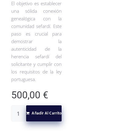
El objetivo es establecer
una sólida conexión
genealógica con la
comunidad sefardí. Este
paso es crucial para
demostrar la
autenticidad de la
herencia sefardí del
solicitante y cumplir con
los requisitos de la ley
portuguesa.
500,00
€
Añadir Al Carrito