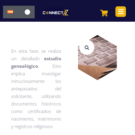
En esta fase, se realiza
un detallado
estudio
genealógico
. Esto
implica investigar
minuciosamente los
antepasados del
solicitante, utilizando
documentos históricos
como certificados de
nacimiento, matrimonio
y registros religiosos.